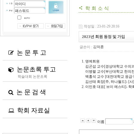
학회소식
share
작성일 : 23-01-29 20:16
2023년 회원 동정 및 가입
글쓴이 :
김덕훈
논 문 투 고

1. 명예회원
김곤섭 교수[경상대학교 수의과대
논문초록 투고

이병렬 교수[부산대학교 한의전문대
학술대회 논문초록
백홍석 교수 [대전대학교 응급구조학
김선태 회장[주, 하나월드]- [사]
2. 이민호 대표[ 브이 에스티]- 학회
논 문 검 색

학회 자료실

이름